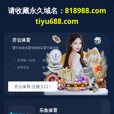
开云官方版网站登录入口
欢迎进入开封青天伟业流量仪表有限公司网站！
15年专注流体
精准度高、稳定性
开云官方版网站登录入口-开云(中国)
电磁流量计
关于开云官方版网站登录入口-开云(中国)
联系我们