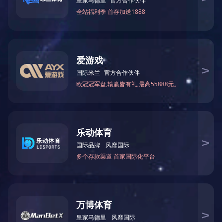
一的制造商，
常见问题
讯
技术支持
当我们谈论工业计量的精
一的制造商，开云官方版网
牌的强音。
咨询热线
17530107806