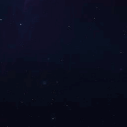
联系方式
开云官方版网站登录入口-开云(中国) 版权
所有
电话： 17530107806
邮箱：qingtianweiye2008@163.com
QQ：3102773076
地址：河南省开封市祥符区黄龙工业园王白
路1号