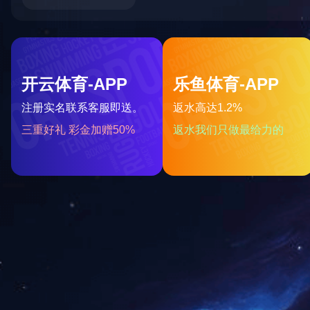
物位仪表
心
流量检定装置
液体流量检定装置
气体流量检定装置
气体检定
临界流音速喷
水表检定装置
计制造，它
水表
科里奥利质量流量计