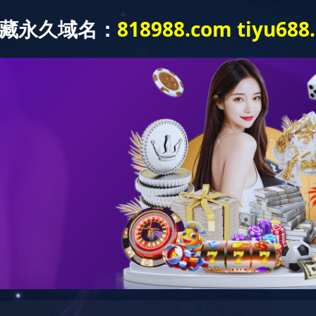
流量计出口销量第一的制造商
国 验证高可靠
流量计
涡街流量计
金属管浮子流量计
产
联系我们