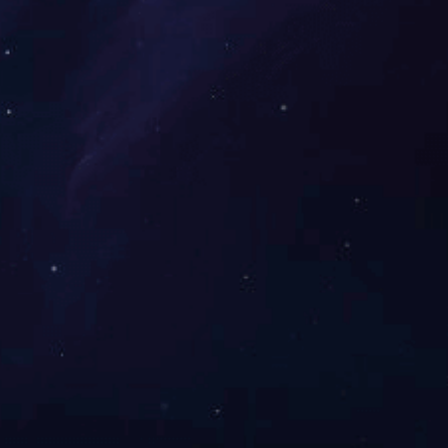
联系方式
开云官方版网站登录入口-开云(中国) 版权
所有
电话： 17530107806