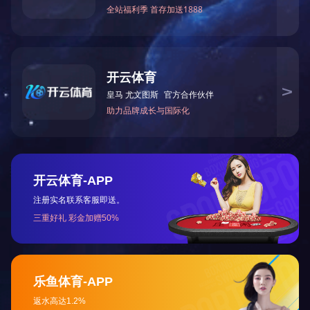
17530107806
网站导航
联系
开云官方版网站登录
电磁流量计
开云官
入口-开云(中国)
涡街流量计
所有
金属管浮子流量计
产品中心
电话： 
工程案例
新闻资讯
邮箱：qi
关于开云官方版网站
联系我们
QQ：3
登录入口-开云(中国)
网站地图
地址
路1号