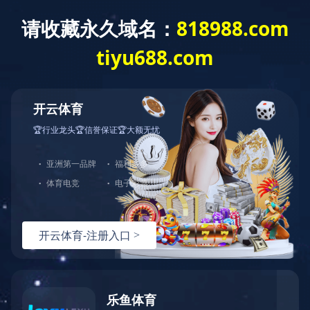
开云官方版网站登录入口
欢迎进入开云官方版网站登录入口-开云(中国) 网站！
中国电磁流量
20年 120国 验证高
开云官方版网站登录入口-开云(中国)
电磁流量计
关于开云官方版网站登录入口-开云(中国)
联系我们