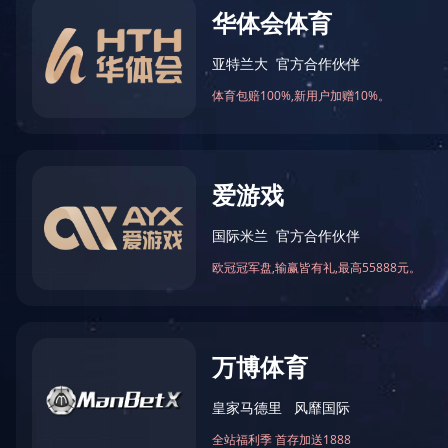
热门关键词：
超声波液位计
电磁流量计
超声波流量计
您的位置：
开云官方版网站登录入口-开云(中国)
产品
>
投入式液
开云官方版网站登录入
流量仪表
口-开云(中国) 产品中