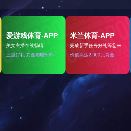
位计
位变送器可用于水厂、污水
市供水、高楼水…
【详情】