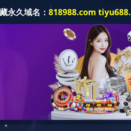
流量计出口销量第一的制造商
国 验证高可靠
流量计
涡街流量计
金属管浮子流量计
产
联系我们