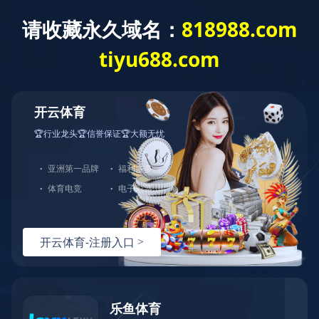
开云官方版网站登录入口
欢迎进入开云官方版网站登录入口-开云(中国) 网站！
中国电磁流量
20年 120国 验证高
开云官方版网站登录入口-开云(中国)
电磁流量计
关于开云官方版网站登录入口-开云(中国)
联系我们