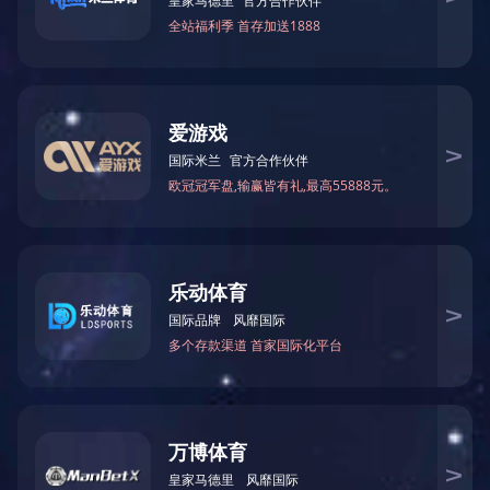
物位仪表
心
流量检定装置
水表
科里奥利质量流量计
产品简介
/ INTRO
咨询热线
17530107806
超声波液位计可采用二线
电与信号输出共用；三线
采用直流24v供电时，
负端共用一根芯线；四线
用直流24v供电，要求
用一根4芯电缆线。直流或