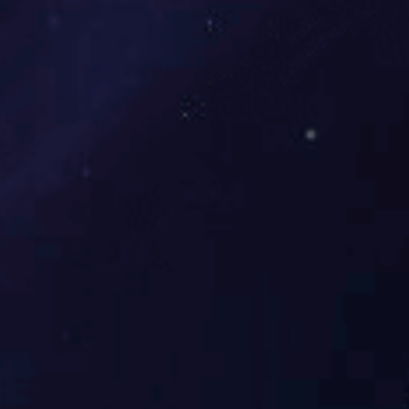
技术参数
/ TECH
性能
量程