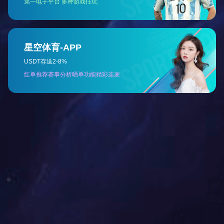
产品优点
/ PROD