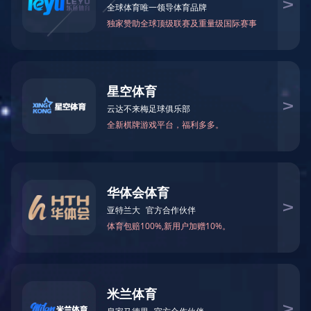
热门关键词：
超声波液位计
电磁流量计
超声波流量计
涡街流量
您的位置：
开云官方版网站登录入口-开云(中国)
产品频道
物
>
>
开云官方版网站登录入
流量仪表
口-开云(中国) 产品中